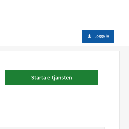
Logga in
u
Starta e-tjänsten